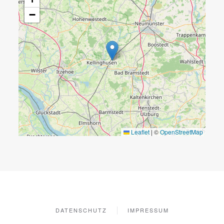
−
Leaflet
|
©
OpenStreetMap
DATENSCHUTZ
IMPRESSUM